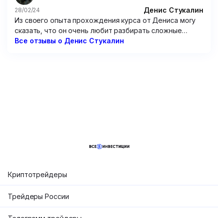
только зря потраченные время и 15 000 рублей.
Денис Стукалин
28/02/24
Из своего опыта прохождения курса от Дениса могу
сказать, что он очень любит разбирать сложные
графики. Но от этого очень мало толку. Рассуждения
Все отзывы о Денис Стукалин
по типу “вот тут можно было заработать так и так”
мне мало чем помогут, потому что мне надо
предугадывать цену, а не смотреть на нее
постфактум. Не советую этого “эксперта”.
Криптотрейдеры
Трейдеры России