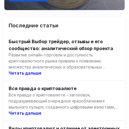
Последние статьи
Быстрый Выбор трейдер, отзывы и его
сообщество: аналитический обзор проекта
Развитие онлайн-торговли и доступность
криптовалютного рынка привели к появлению
множества аналитических и образовательных
площадок.
Читать дальше
Вся правда о криптовалюте
Вся правда о криптовалюте – заголовок,
подразумевающий очередное «разоблачение»
мыльного пузыря, созданного цифровыми валютами,
но речь пойдет не об этом.
Читать дальше
Виды криптовалют и отличие от электронных