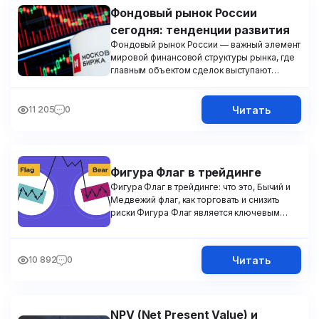
Фондовый рынок России
сегодня: тенденции развития
Фондовый рынок России — важный элемент
мировой финансовой структуры рынка, где
главным объектом сделок выступают
ценные эмиссионные бумаги.
Читать
11 205
0
Фигура Флаг в трейдинге
Фигура Флаг в трейдинге: что это, Бычий и
Медвежий флаг, как торговать и снизить
риски Фигура Флаг является ключевым
понятием в теханализе финансовых рынков.
Читать
10 892
0
NPV (Net Present Value) и