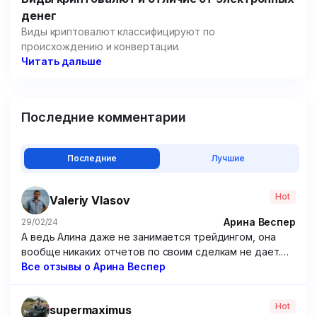
денег
Виды криптовалют классифицируют по
происхождению и конвертации.
Читать дальше
Последние комментарии
Последние
Лучшие
Hot
Valeriy Vlasov
Арина Веспер
29/02/24
А ведь Алина даже не занимается трейдингом, она
вообще никаких отчетов по своим сделкам не дает.
Походу решила зарабатывать чисто на доверчивых
Все отзывы о Арина Веспер
учениках, которые покупают ее курсы. Крайне
посредственные курсы, если честно. Я брал у нее
Hot
supermaximus
программу по опционам – бесполезнейшая вещь,