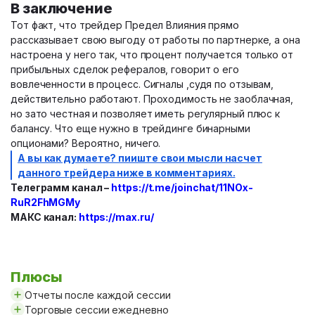
В заключение
Тот факт, что трейдер
Предел Влияния
прямо
рассказывает свою выгоду от работы по партнерке, а она
настроена у него так, что процент получается только от
прибыльных сделок рефералов, говорит о его
вовлеченности в процесс. Сигналы ,судя по отзывам,
действительно работают. Проходимость не заоблачная,
но зато честная и позволяет иметь регулярный плюс к
балансу. Что еще нужно в трейдинге бинарными
опционами? Вероятно, ничего.
А вы как думаете? пииште свои мысли насчет
данного трейдера ниже в комментариях.
Телеграмм канал –
https://t.me/joinchat/11NOx-
RuR2FhMGMy
МАКС канал:
https://max.ru/
Плюсы
Отчеты после каждой сессии
Торговые сессии ежедневно