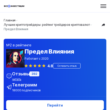
Главная
Лучшие криптотрейдеры: рейтинг трейдеров криптовалют
Предел Влияния
№2 в рейтинге
Предел Влияния
Работает с 2020
4.8
Оставить отзыв
Отзывы
392
читать
Телеграмм
18000 подписчиков
Перейти