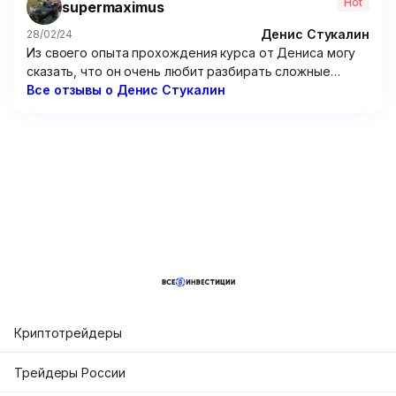
Hot
supermaximus
программу по опционам – бесполезнейшая вещь,
только зря потраченные время и 15 000 рублей.
Денис Стукалин
28/02/24
Из своего опыта прохождения курса от Дениса могу
сказать, что он очень любит разбирать сложные
графики. Но от этого очень мало толку. Рассуждения
Все отзывы о Денис Стукалин
по типу “вот тут можно было заработать так и так”
мне мало чем помогут, потому что мне надо
предугадывать цену, а не смотреть на нее
постфактум. Не советую этого “эксперта”.
Криптотрейдеры
Трейдеры России