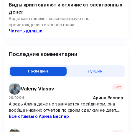
Виды криптовалют и отличие от электронных
денег
Виды криптовалют классифицируют по
происхождению и конвертации.
Читать дальше
Последние комментарии
Последние
Лучшие
Hot
Valeriy Vlasov
Арина Веспер
29/02/24
А ведь Алина даже не занимается трейдингом, она
вообще никаких отчетов по своим сделкам не дает.
Походу решила зарабатывать чисто на доверчивых
Все отзывы о Арина Веспер
учениках, которые покупают ее курсы. Крайне
посредственные курсы, если честно. Я брал у нее