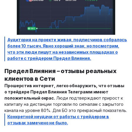
Аудитория на проекте живая, подписчиков собралось
более 10 тысяч. Явно хороший знак, но посмотрим,
что эти люди пишут на независимых площадках о
работе с трейдером
Предел Влияния
.
Предел Влияния
– отзывы реальных
клиентов в Сети
Прошерстив интернет, легко обнаружить, что отзывы
о трейдере
Предел Влияния
Телеграмм имеют
положительный окрас.
Люди подтверждают прирост к
капиталу на дистанции торговли по сигналам с закрытого
канала на уровне 80%. Для БО это прекрасный показатель.
Конкретной неудачи от работы с трейдером в
отзывах замечено не было.