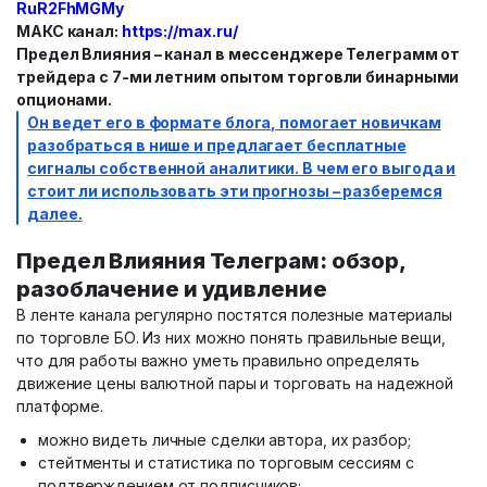
RuR2FhMGMy
МАКС канал:
https://max.ru/
Предел Влияния
– канал в мессенджере Телеграмм от
трейдера с 7-ми летним опытом торговли бинарными
опционами.
Он ведет его в формате блога, помогает новичкам
разобраться в нише и предлагает бесплатные
сигналы собственной аналитики. В чем его выгода и
стоит ли использовать эти прогнозы – разберемся
далее.
Предел Влияния
Телеграм: обзор,
разоблачение и удивление
В ленте канала регулярно постятся полезные материалы
по торговле БО. Из них можно понять правильные вещи,
что для работы важно уметь правильно определять
движение цены валютной пары и торговать на надежной
платформе.
можно видеть личные сделки автора, их разбор;
стейтменты и статистика по торговым сессиям с
подтверждением от подписчиков;