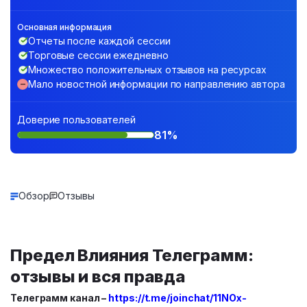
Основная информация
Отчеты после каждой сессии
Торговые сессии ежедневно
Множество положительных отзывов на ресурсах
Мало новостной информации по направлению автора
Доверие пользователей
81%
Обзор
Отзывы
Предел Влияния
Телеграмм:
отзывы и вся правда
Телеграмм канал –
https://t.me/joinchat/11NOx-