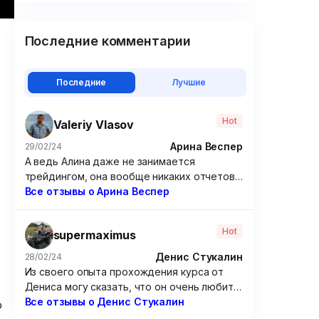
Последние комментарии
Последние
Лучшие
Hot
Valeriy Vlasov
Арина Веспер
29/02/24
А ведь Алина даже не занимается
трейдингом, она вообще никаких отчетов
по своим сделкам не дает. Походу решила
Все отзывы о Арина Веспер
зарабатывать чисто на доверчивых
учениках, которые покупают ее курсы.
Hot
supermaximus
Крайне посредственные курсы, если
честно. Я брал у нее программу по
Денис Стукалин
28/02/24
опционам – бесполезнейшая вещь, только
Из своего опыта прохождения курса от
зря потраченные время и 15 000 рублей.
Дениса могу сказать, что он очень любит
разбирать сложные графики. Но от этого
Все отзывы о Денис Стукалин
о
очень мало толку. Рассуждения по типу