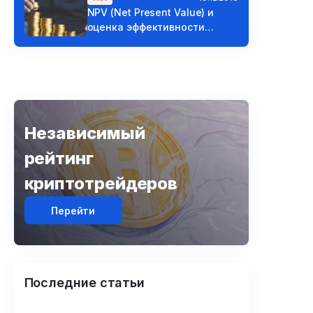
NPV (Net Present Value) и
оценка эффективности
проектов
Независимый
рейтинг
криптотрейдеров
Перейти
,
Последние статьи