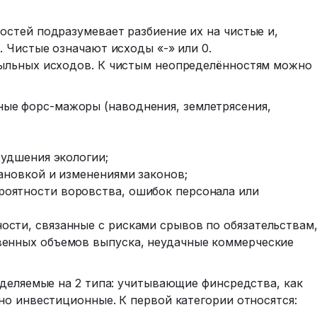
стей подразумевает разбиение их на чистые и,
 Чистые означают исходы «-» или 0.
ыльных исходов. К чистым неопределённостям можно
ые форс-мажоры (наводнения, землетрясения,
худшения экологии;
тановкой и изменениями законов;
оятности воровства, ошибок персонала или
сти, связанные с рисками срывов по обязательствам
венных объемов выпуска, неудачные коммерческие
зделяемые на 2 типа: учитывающие финсредства, как
но инвестиционные. К первой категории относятся: