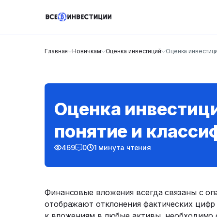
Главная
Новичкам
Оценка инвестиций
Оценка инвестици
Оценка инвестици
понятие и класси
469
0
1 минута чтения
Финансовые вложения всегда связаны с оп
отображают отклонения фактических цифр
к вложениям в любые активы, необходимо 