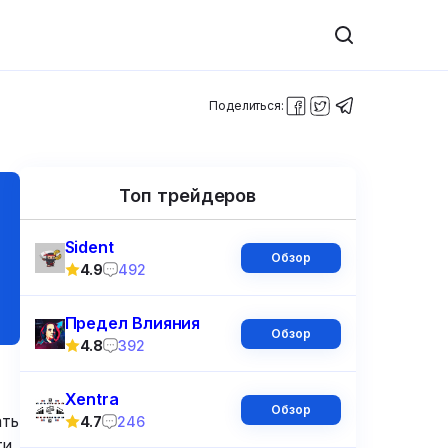
Поделиться:
Топ трейдеров
Sident
Обзор
4.9
492
Предел Влияния
Обзор
4.8
392
Xentra
Обзор
ать
4.7
246
и,