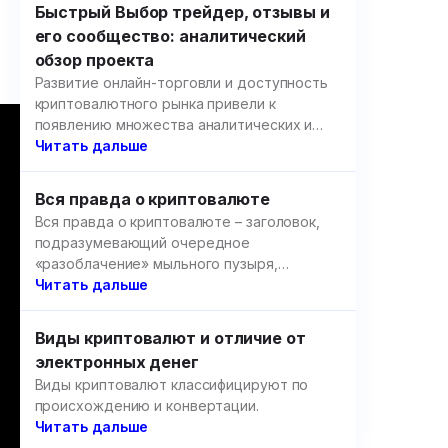
Быстрый Выбор трейдер, отзывы и
его сообщество: аналитический
обзор проекта
Развитие онлайн-торговли и доступность
криптовалютного рынка привели к
появлению множества аналитических и
образовательных площадок.
Читать дальше
Вся правда о криптовалюте
Вся правда о криптовалюте – заголовок,
подразумевающий очередное
«разоблачение» мыльного пузыря,
созданного цифровыми валютами, но речь
Читать дальше
пойдет не об этом.
Виды криптовалют и отличие от
электронных денег
Виды криптовалют классифицируют по
происхождению и конвертации.
Читать дальше