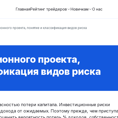
Главная
Рейтинг трейдеров
Новичкам
О нас
онного проекта, понятие и классификация видов риска
онного проекта,
фикация видов риска
асностью потери капитала. Инвестиционные риски
 дохода от ожидаемых. Поэтому прежде, чем приступ
оценить вероятность потерь % доходов, собственност