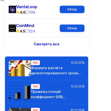
VantaLoop
Обзор
4.6
199
CoinMind
Обзор
4.5
124
Смотреть все
Hot
12.12.2018
Формула расчёта
дисконтированного срока
окупаемости
Hot
12.12.2018
Промежуточный
коэффициент (КФ)
ликвидности и покрытия
Hot
10.12.2018