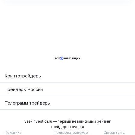
мне мало чем помогут, потому что мне надо
предугадывать цену, а не смотреть на нее
постфактум. Не советую этого “эксперта”.
Криптотрейдеры
Трейдеры России
Телеграмм трейдеры
vse-investicii.ru — первый независимый рейтинг
трейдеров рунета
Политика
Пользовательское
Связаться с