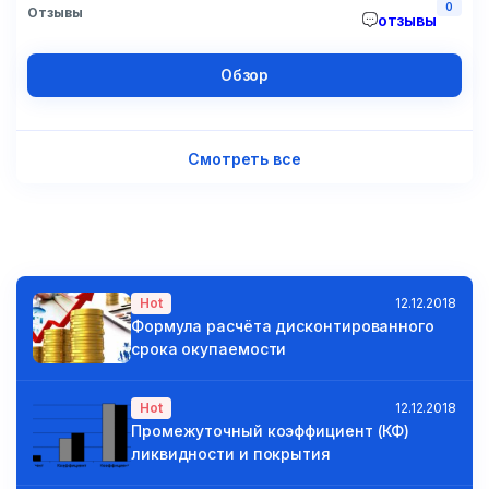
0
Отзывы
отзывы
Обзор
Смотреть все
Hot
12.12.2018
Формула расчёта дисконтированного
срока окупаемости
Hot
12.12.2018
Промежуточный коэффициент (КФ)
ликвидности и покрытия