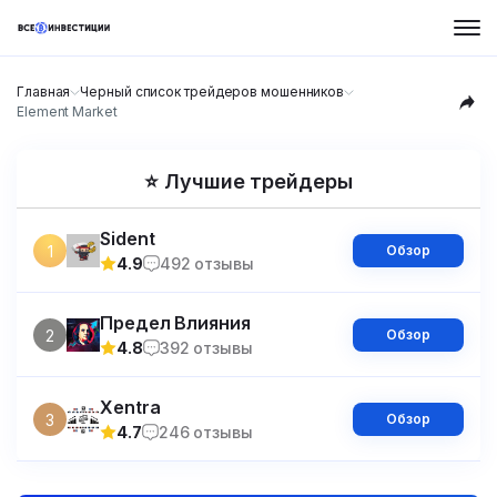
Главная
Черный список трейдеров мошенников
Element Market
⭐ Лучшие трейдеры
Sident
1
Обзор
4.9
492 отзывы
Предел Влияния
2
Обзор
4.8
392 отзывы
Xentra
3
Обзор
4.7
246 отзывы