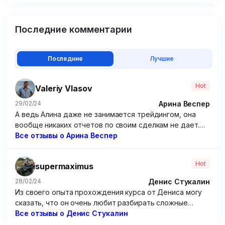
Последние комментарии
Последние
Лучшие
Hot
Valeriy Vlasov
Арина Веспер
29/02/24
А ведь Алина даже не занимается трейдингом, она
вообще никаких отчетов по своим сделкам не дает.
Походу решила зарабатывать чисто на доверчивых
Все отзывы о Арина Веспер
учениках, которые покупают ее курсы. Крайне
посредственные курсы, если честно. Я брал у нее
Hot
supermaximus
программу по опционам – бесполезнейшая вещь,
только зря потраченные время и 15 000 рублей.
Денис Стукалин
28/02/24
Из своего опыта прохождения курса от Дениса могу
сказать, что он очень любит разбирать сложные
графики. Но от этого очень мало толку. Рассуждения
Все отзывы о Денис Стукалин
по типу “вот тут можно было заработать так и так”