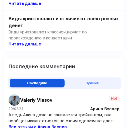
но речь пойдет не об этом.
Читать дальше
Виды криптовалют и отличие от электронных
денег
Виды криптовалют классифицируют по
происхождению и конвертации.
Читать дальше
Последние комментарии
Последние
Лучшие
Hot
Valeriy Vlasov
Арина Веспер
29/02/24
А ведь Алина даже не занимается трейдингом, она
вообще никаких отчетов по своим сделкам не дает.
Походу решила зарабатывать чисто на доверчивых
Все отзывы о Арина Веспер