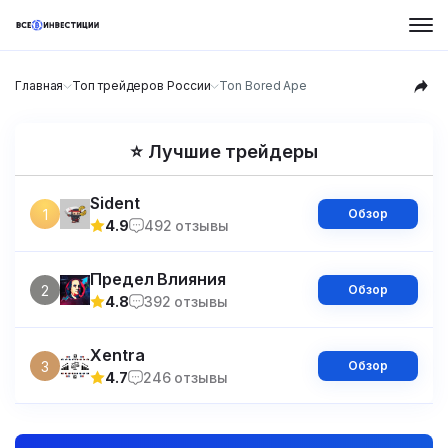
Главная
Топ трейдеров России
Ton Bored Ape
⭐ Лучшие трейдеры
Sident
1
Обзор
4.9
492 отзывы
Предел Влияния
2
Обзор
4.8
392 отзывы
Xentra
3
Обзор
4.7
246 отзывы