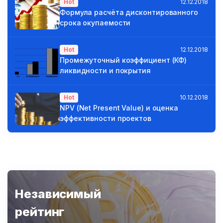
Hot
12.12.2018
Формула расчёта дисконтированного
срока окупаемости
Hot
12.12.2018
Промежуточный коэффициент (КФ)
ликвидности и покрытия
Hot
10.12.2018
NPV (Net Present Value) и оценка
эффективности проектов
Независимый
рейтинг