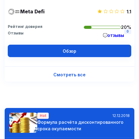
Meta Defi
1.1
Рейтинг доверия
20%
0
Отзывы
отзывы
Обзор
Смотреть все
Hot
12.12.2018
Формула расчёта дисконтированного
срока окупаемости