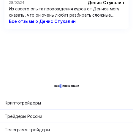
только зря потраченные время и 15 000 рублей.
Денис Стукалин
28/02/24
Из своего опыта прохождения курса от Дениса могу
сказать, что он очень любит разбирать сложные
графики. Но от этого очень мало толку. Рассуждения
Все отзывы о Денис Стукалин
по типу “вот тут можно было заработать так и так”
мне мало чем помогут, потому что мне надо
предугадывать цену, а не смотреть на нее
постфактум. Не советую этого “эксперта”.
Криптотрейдеры
Трейдеры России
Телеграмм трейдеры