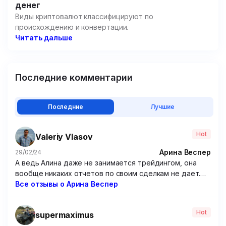
денег
Виды криптовалют классифицируют по
происхождению и конвертации.
Читать дальше
Последние комментарии
Последние
Лучшие
Hot
Valeriy Vlasov
Арина Веспер
29/02/24
А ведь Алина даже не занимается трейдингом, она
вообще никаких отчетов по своим сделкам не дает.
Походу решила зарабатывать чисто на доверчивых
Все отзывы о Арина Веспер
учениках, которые покупают ее курсы. Крайне
посредственные курсы, если честно. Я брал у нее
Hot
supermaximus
программу по опционам – бесполезнейшая вещь,