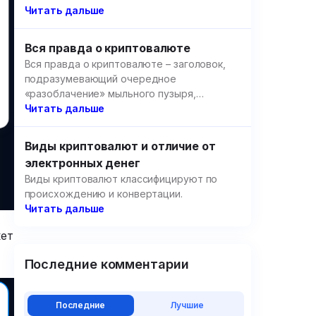
образовательных площадок.
Читать дальше
Вся правда о криптовалюте
Вся правда о криптовалюте – заголовок,
подразумевающий очередное
«разоблачение» мыльного пузыря,
созданного цифровыми валютами, но речь
Читать дальше
пойдет не об этом.
Виды криптовалют и отличие от
электронных денег
Виды криптовалют классифицируют по
происхождению и конвертации.
Читать дальше
кет
Последние комментарии
Последние
Лучшие