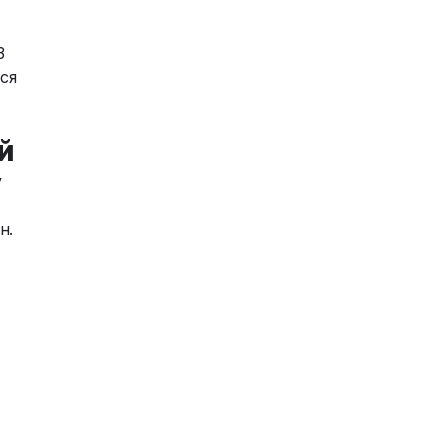
3
ся
й
у
н.