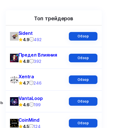
Топ трейдеров
Sident
Обзор
4.9
492
Предел Влияния
Обзор
4.8
392
Xentra
Обзор
4.7
246
VantaLoop
Обзор
ль
4.6
199
CoinMind
Обзор
4.5
124