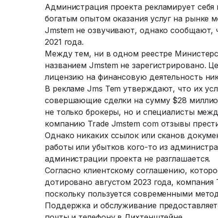
Администрация проекта рекламирует себя
богатым опытом оказания услуг на рынке 
Jmstem не озвучивают, однако сообщают, 
2021 года.
Между тем, ни в одном реестре Министер
названием Jmstem не зарегистрировано. Ц
лицензию на финансовую деятельность ник
В рекламе Jms Tem утверждают, что их усл
совершающие сделки на сумму $28 миллион
не только брокеры, но и специалисты меж
компанию Trade Jmstem com отзывы прест
Однако никаких ссылок или сканов докуме
работы или убытков кого-то из администр
администрации проекта не разглашается.
Согласно клиентскому соглашению, которо
дотировано августом 2023 года, компания 
поскольку пользуется современными метод
Поддержка и обслуживание предоставляетс
почты и телефону в Лихтенштейне.