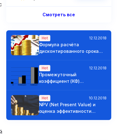
с
Смотреть все
Hot
12.12.2018
Формула расчёта
дисконтированного срока
окупаемости
Hot
12.12.2018
Промежуточный
коэффициент (КФ)
ликвидности и покрытия
Hot
10.12.2018
NPV (Net Present Value) и
оценка эффективности
проектов
й