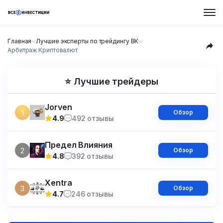
Главная
Лучшие эксперты по трейдингу ВК
Арбитраж Криптовалют
⭐ Лучшие трейдеры
Jorven
1
Обзор
4.9
492 отзывы
Предел Влияния
2
Обзор
4.8
392 отзывы
Xentra
3
Обзор
4.7
246 отзывы