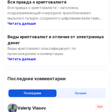
Вся правда о криптовалюте
Вся правда о криптовалюте – заголовок,
подразумевающий очередное «разоблачение»
мыльного пузыря, созданного цифровыми валютами,
но речь пойдет не об этом.
Читать дальше
Виды криптовалют и отличие от электронных
денег
Виды криптовалют классифицируют по
происхождению и конвертации.
Читать дальше
Последние комментарии
Последние
Лучшие
Hot
Valeriy Vlasov