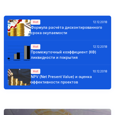
Hot
12.12.2018
Формула расчёта дисконтированного
срока окупаемости
Hot
12.12.2018
Промежуточный коэффициент (КФ)
ликвидности и покрытия
Hot
10.12.2018
NPV (Net Present Value) и оценка
эффективности проектов