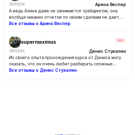
Арина Веспер
29/02/24
А ведь Алина даже не занимается трейдингом, она
вообще никаких отчетов по своим сделкам не дает.
Походу решила зарабатывать чисто на доверчивых
Все отзывы о Арина Веспер
учениках, которые покупают ее курсы. Крайне
посредственные курсы, если честно. Я брал у нее
Hot
supermaximus
программу по опционам – бесполезнейшая вещь,
только зря потраченные время и 15 000 рублей.
Денис Стукалин
28/02/24
Из своего опыта прохождения курса от Дениса могу
сказать, что он очень любит разбирать сложные
графики. Но от этого очень мало толку. Рассуждения
Все отзывы о Денис Стукалин
по типу “вот тут можно было заработать так и так”
мне мало чем помогут, потому что мне надо
предугадывать цену, а не смотреть на нее
постфактум. Не советую этого “эксперта”.