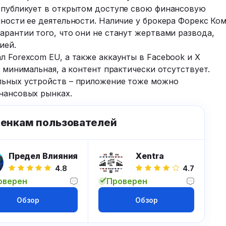
я публикует в открытом доступе свою финансовую
чности ее деятельности. Наличие у брокера Форекс Ко
арантии того, что они не станут жертвами развода,
ией.
л Forexcom EU, а также аккаунты в Facebook и X
м минимальная, а контент практически отсутствует.
льных устройств – приложение тоже можно
инансовых рынках.
ценкам пользователей
Предел Влияния
Xentra
4.8
4.7
оверен
Проверен
Обзор
Обзор