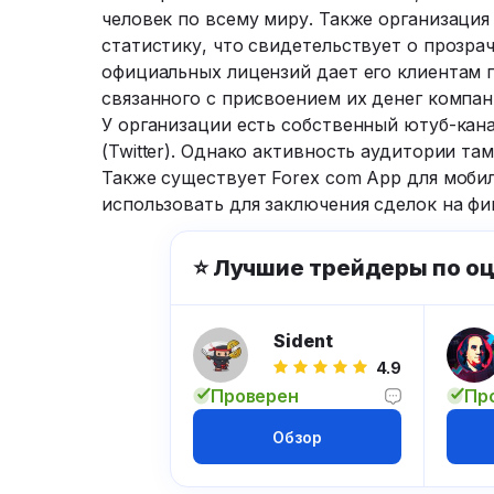
человек по всему миру. Также организаци
статистику, что свидетельствует о прозра
официальных лицензий дает его клиентам г
связанного с присвоением их денег компан
У организации есть собственный ютуб-кана
(Twitter). Однако активность аудитории та
Также существует Forex com App для моби
использовать для заключения сделок на ф
⭐ Лучшие трейдеры по о
Sident
4.9
Проверен
Пр
Обзор