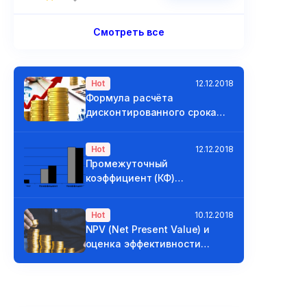
Смотреть все
Hot
12.12.2018
Формула расчёта
дисконтированного срока
окупаемости
Hot
12.12.2018
Промежуточный
коэффициент (КФ)
ликвидности и покрытия
Hot
10.12.2018
NPV (Net Present Value) и
оценка эффективности
проектов