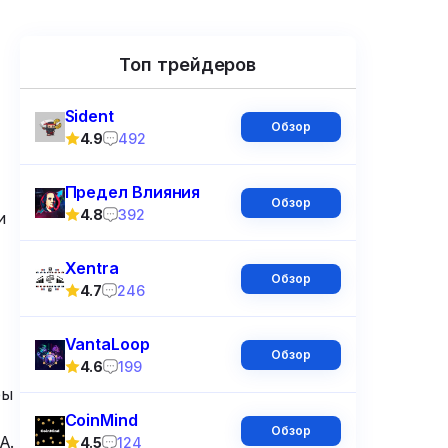
Топ трейдеров
Sident
Обзор
4.9
492
Предел Влияния
Обзор
4.8
392
и
Xentra
Обзор
4.7
246
VantaLoop
Обзор
4.6
199
ры
CoinMind
Обзор
А.
4.5
124