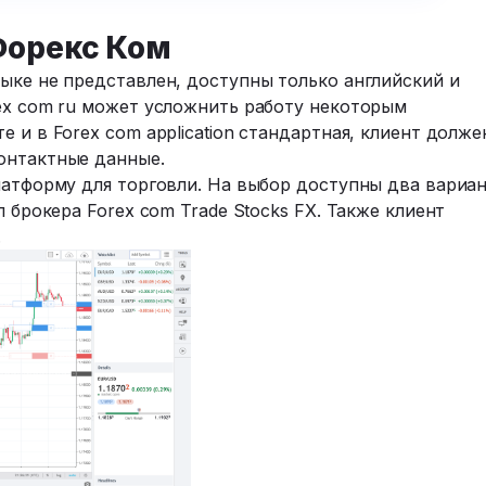
Форекс Ком
ыке не представлен, доступны только английский и
rex com ru может усложнить работу некоторым
 и в Forex com application стандартная, клиент долже
онтактные данные.
латформу для торговли. На выбор доступны два вариа
л брокера Forex com Trade Stocks FX. Также клиент
.