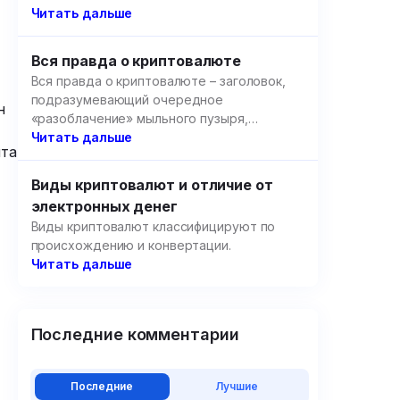
образовательных площадок.
Читать дальше
Вся правда о криптовалюте
Вся правда о криптовалюте – заголовок,
подразумевающий очередное
н
«разоблачение» мыльного пузыря,
созданного цифровыми валютами, но речь
Читать дальше
нта
пойдет не об этом.
Виды криптовалют и отличие от
электронных денег
Виды криптовалют классифицируют по
происхождению и конвертации.
Читать дальше
Последние комментарии
Последние
Лучшие