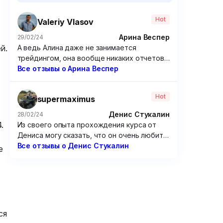
Hot
Valeriy Vlasov
Арина Веспер
29/02/24
й.
А ведь Алина даже не занимается
трейдингом, она вообще никаких отчетов
по своим сделкам не дает. Походу решила
Все отзывы о Арина Веспер
зарабатывать чисто на доверчивых
учениках, которые покупают ее курсы.
Hot
supermaximus
Крайне посредственные курсы, если
честно. Я брал у нее программу по
Денис Стукалин
28/02/24
опционам – бесполезнейшая вещь, только
.
Из своего опыта прохождения курса от
зря потраченные время и 15 000 рублей.
Дениса могу сказать, что он очень любит
разбирать сложные графики. Но от этого
Все отзывы о Денис Стукалин
е
очень мало толку. Рассуждения по типу
“вот тут можно было заработать так и так”
мне мало чем помогут, потому что мне
надо предугадывать цену, а не смотреть
на нее постфактум. Не советую этого
“эксперта”.
ся