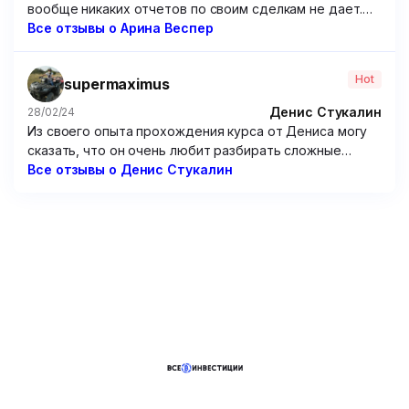
вообще никаких отчетов по своим сделкам не дает.
Походу решила зарабатывать чисто на доверчивых
Все отзывы о Арина Веспер
учениках, которые покупают ее курсы. Крайне
посредственные курсы, если честно. Я брал у нее
Hot
supermaximus
программу по опционам – бесполезнейшая вещь,
только зря потраченные время и 15 000 рублей.
Денис Стукалин
28/02/24
Из своего опыта прохождения курса от Дениса могу
сказать, что он очень любит разбирать сложные
графики. Но от этого очень мало толку. Рассуждения
Все отзывы о Денис Стукалин
по типу “вот тут можно было заработать так и так”
мне мало чем помогут, потому что мне надо
предугадывать цену, а не смотреть на нее
постфактум. Не советую этого “эксперта”.