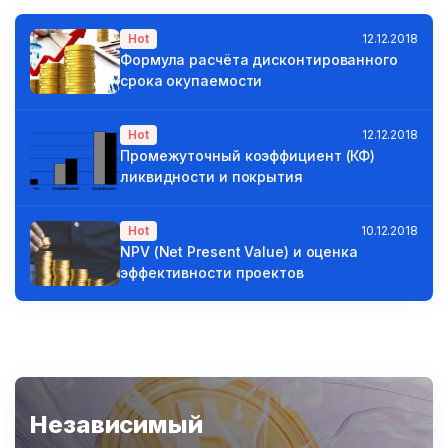
Hot
12.12.2018
Формула расчёта дисконтированного
срока окупаемости
Hot
12.12.2018
Промежуточный коэффициент (КФ)
ликвидности и покрытия
Hot
10.12.2018
NPV (Net Present Value) и оценка
эффективности проектов
Независимый