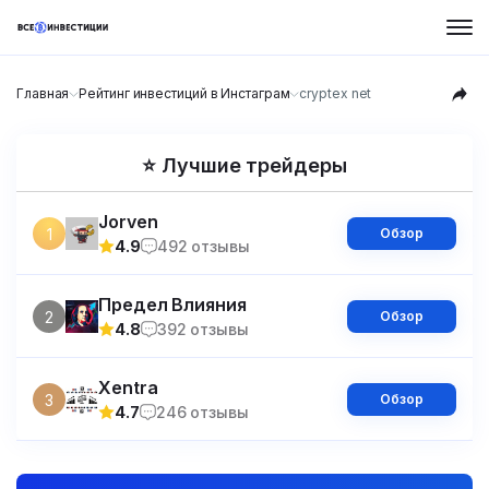
Главная
Рейтинг инвестиций в Инстаграм
cryptex net
⭐ Лучшие трейдеры
Jorven
1
Обзор
4.9
492 отзывы
Предел Влияния
2
Обзор
4.8
392 отзывы
Xentra
3
Обзор
4.7
246 отзывы