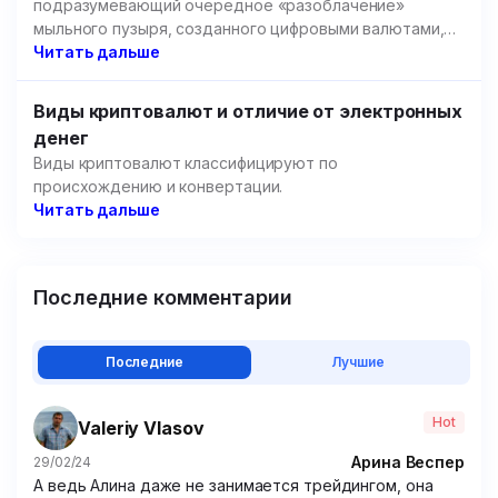
подразумевающий очередное «разоблачение»
мыльного пузыря, созданного цифровыми валютами,
но речь пойдет не об этом.
Читать дальше
Виды криптовалют и отличие от электронных
денег
Виды криптовалют классифицируют по
происхождению и конвертации.
Читать дальше
Последние комментарии
Последние
Лучшие
Hot
Valeriy Vlasov
Арина Веспер
29/02/24
А ведь Алина даже не занимается трейдингом, она