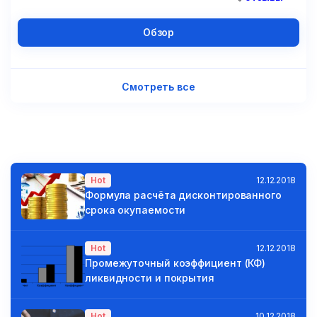
Обзор
Смотреть все
Hot
12.12.2018
Формула расчёта дисконтированного
срока окупаемости
Hot
12.12.2018
Промежуточный коэффициент (КФ)
ликвидности и покрытия
Hot
10.12.2018