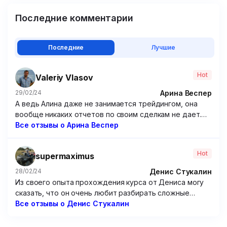
Последние комментарии
Последние
Лучшие
Hot
Valeriy Vlasov
Арина Веспер
29/02/24
А ведь Алина даже не занимается трейдингом, она
вообще никаких отчетов по своим сделкам не дает.
Походу решила зарабатывать чисто на доверчивых
Все отзывы о Арина Веспер
учениках, которые покупают ее курсы. Крайне
посредственные курсы, если честно. Я брал у нее
Hot
supermaximus
программу по опционам – бесполезнейшая вещь,
только зря потраченные время и 15 000 рублей.
Денис Стукалин
28/02/24
Из своего опыта прохождения курса от Дениса могу
сказать, что он очень любит разбирать сложные
графики. Но от этого очень мало толку. Рассуждения
Все отзывы о Денис Стукалин
по типу “вот тут можно было заработать так и так”
мне мало чем помогут, потому что мне надо