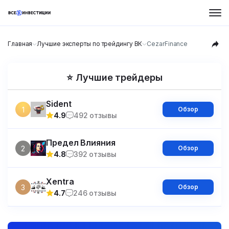
Главная
Лучшие эксперты по трейдингу ВК
CezarFinance
⭐ Лучшие трейдеры
Sident
1
Обзор
4.9
492 отзывы
Предел Влияния
2
Обзор
4.8
392 отзывы
Xentra
3
Обзор
4.7
246 отзывы