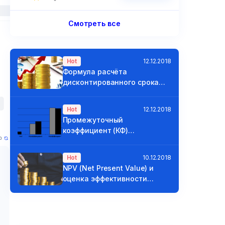
Смотреть все
Hot
12.12.2018
Формула расчёта
дисконтированного срока
окупаемости
Hot
12.12.2018
Промежуточный
коэффициент (КФ)
ликвидности и покрытия
Hot
10.12.2018
NPV (Net Present Value) и
оценка эффективности
проектов