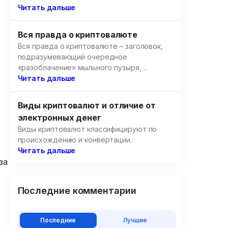
образовательных площадок.
Читать дальше
Вся правда о криптовалюте
Вся правда о криптовалюте – заголовок,
подразумевающий очередное
«разоблачение» мыльного пузыря,
созданного цифровыми валютами, но речь
Читать дальше
пойдет не об этом.
Виды криптовалют и отличие от
электронных денег
Виды криптовалют классифицируют по
происхождению и конвертации.
Читать дальше
за
Последние комментарии
Последние
Лучшие