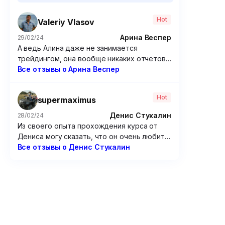
Hot
Valeriy Vlasov
Арина Веспер
29/02/24
А ведь Алина даже не занимается
трейдингом, она вообще никаких отчетов
по своим сделкам не дает. Походу решила
Все отзывы о Арина Веспер
зарабатывать чисто на доверчивых
учениках, которые покупают ее курсы.
Hot
supermaximus
Крайне посредственные курсы, если
честно. Я брал у нее программу по
Денис Стукалин
28/02/24
опционам – бесполезнейшая вещь, только
Из своего опыта прохождения курса от
зря потраченные время и 15 000 рублей.
Дениса могу сказать, что он очень любит
разбирать сложные графики. Но от этого
Все отзывы о Денис Стукалин
очень мало толку. Рассуждения по типу
“вот тут можно было заработать так и так”
мне мало чем помогут, потому что мне
надо предугадывать цену, а не смотреть
на нее постфактум. Не советую этого
“эксперта”.