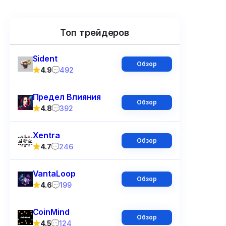
Топ трейдеров
Sident
Обзор
4.9
492
Предел Влияния
Обзор
4.8
392
Xentra
Обзор
4.7
246
VantaLoop
Обзор
4.6
199
CoinMind
Обзор
4.5
124