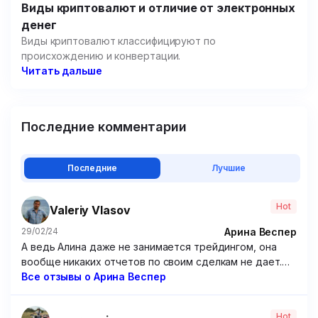
Виды криптовалют и отличие от электронных
денег
Виды криптовалют классифицируют по
происхождению и конвертации.
Читать дальше
Последние комментарии
Последние
Лучшие
Hot
Valeriy Vlasov
Арина Веспер
29/02/24
А ведь Алина даже не занимается трейдингом, она
вообще никаких отчетов по своим сделкам не дает.
Походу решила зарабатывать чисто на доверчивых
Все отзывы о Арина Веспер
учениках, которые покупают ее курсы. Крайне
посредственные курсы, если честно. Я брал у нее
Hot