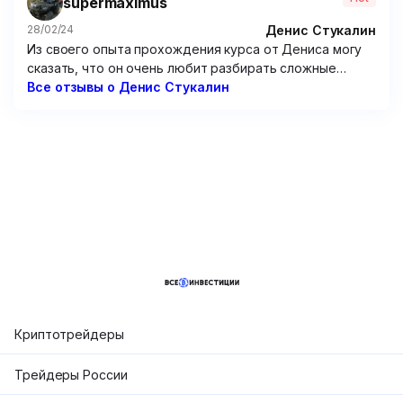
supermaximus
программу по опционам – бесполезнейшая вещь,
только зря потраченные время и 15 000 рублей.
Денис Стукалин
28/02/24
Из своего опыта прохождения курса от Дениса могу
сказать, что он очень любит разбирать сложные
графики. Но от этого очень мало толку. Рассуждения
Все отзывы о Денис Стукалин
по типу “вот тут можно было заработать так и так”
мне мало чем помогут, потому что мне надо
предугадывать цену, а не смотреть на нее
постфактум. Не советую этого “эксперта”.
Криптотрейдеры
Трейдеры России