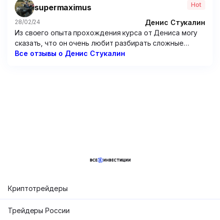
Hot
supermaximus
программу по опционам – бесполезнейшая вещь,
только зря потраченные время и 15 000 рублей.
Денис Стукалин
28/02/24
Из своего опыта прохождения курса от Дениса могу
сказать, что он очень любит разбирать сложные
графики. Но от этого очень мало толку. Рассуждения
Все отзывы о Денис Стукалин
по типу “вот тут можно было заработать так и так”
мне мало чем помогут, потому что мне надо
предугадывать цену, а не смотреть на нее
постфактум. Не советую этого “эксперта”.
Криптотрейдеры
Трейдеры России