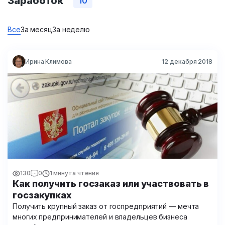
Заработок
10
Все
За месяц
За неделю
Ирина Климова
12 декабря 2018
130
0
1 минута чтения
Как получить госзаказ или участвовать в
госзакупках
Получить крупный заказ от госпредприятий — мечта
многих предпринимателей и владельцев бизнеса