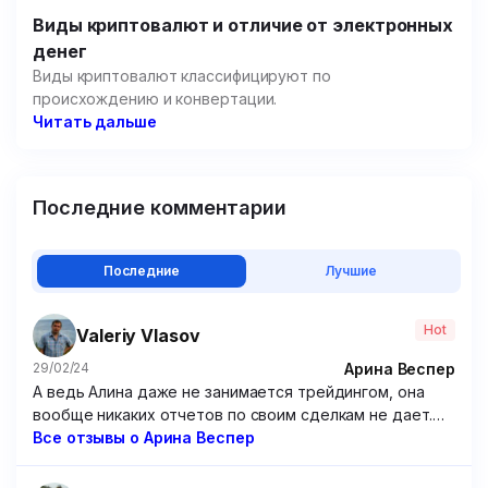
Виды криптовалют и отличие от электронных
денег
Виды криптовалют классифицируют по
происхождению и конвертации.
Читать дальше
Последние комментарии
Последние
Лучшие
Hot
Valeriy Vlasov
Арина Веспер
29/02/24
А ведь Алина даже не занимается трейдингом, она
вообще никаких отчетов по своим сделкам не дает.
Походу решила зарабатывать чисто на доверчивых
Все отзывы о Арина Веспер
учениках, которые покупают ее курсы. Крайне
посредственные курсы, если честно. Я брал у нее