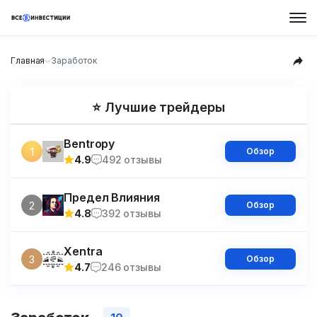
Главная
Заработок
⭐ Лучшие трейдеры
Bentropy
1
Обзор
4.9
492 отзывы
Предел Влияния
2
Обзор
4.8
392 отзывы
Xentra
3
Обзор
4.7
246 отзывы